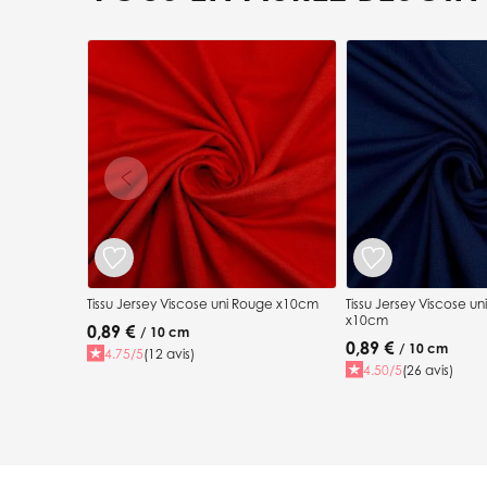
Press to skip carousel
Tissu Jersey Viscose uni Rouge x10cm
Tissu Jersey Viscose un
x10cm
0,89 €
/ 10 cm
0,89 €
/ 10 cm
4.75/5
(12 avis)
4.50/5
(26 avis)