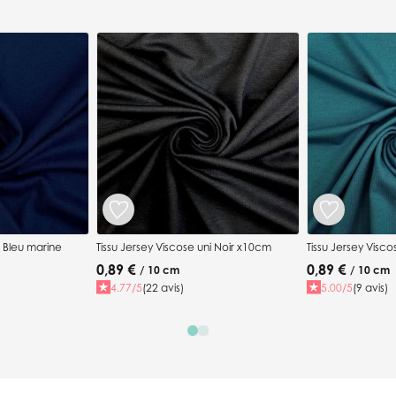
i Bleu marine
Tissu Jersey Viscose uni Noir x10cm
Tissu Jersey Visc
0,89 €
0,89 €
/ 10 cm
/ 10 cm
4.77/5
(22 avis)
5.00/5
(9 avis)