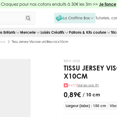
Craquez pour nos cotons enduits à 30€ les 3m >>
Je fonce
La Craftine Box
Tutoriels, c
us Enfants
Mercerie
Loisirs Créatifs
Patrons & Kits couture
Tri
cose
Tissu Jersey Viscose uni Bleu roi x10cm
REF#:
6928
TISSU JERSEY VI
X10CM
4.67/5
Voir les avis (9)
0,89 €
/ 10 cm
Largeur (laize) : 150 cm
Vis