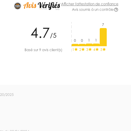
Afficher l'attestation de confiance
Avis soumis à un contrôle
7
4.7
/5
1
1
0
0
1
2
3
4
5
Basé sur 9 avis client(s)
/20/2025