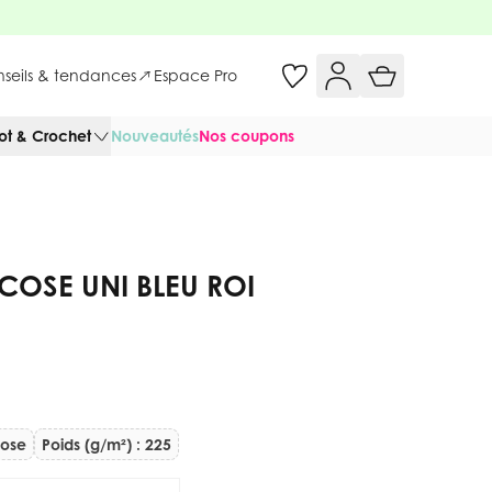
onseils & tendances
Espace Pro
cot & Crochet
Nouveautés
Nos coupons
SCOSE UNI BLEU ROI
cose
Poids (g/m²) : 225