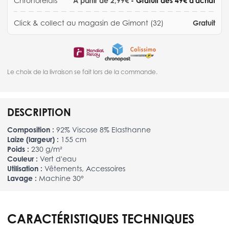
Chronorelais
À partir de 2,99€
- Gratuit dès 49€ d'achat
Click & collect au magasin de Gimont (32)
Gratuit
Le choix de la livraison se fait lors de la commande.
DESCRIPTION
Composition :
92% Viscose 8% Elasthanne
Laize (largeur) :
155 cm
Poids :
230 g/m²
Couleur :
Vert d'eau
Utilisation :
Vêtements, Accessoires
Lavage :
Machine 30°
CARACTÉRISTIQUES TECHNIQUES