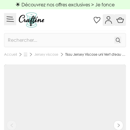
Allez au contenu
🌟 Découvrez nos offres exclusives >
Je fonce
Rechercher
Jersey viscose
Tissu Jersey Viscose uni Vert d'eau - Par 10 cm
Accueil
…