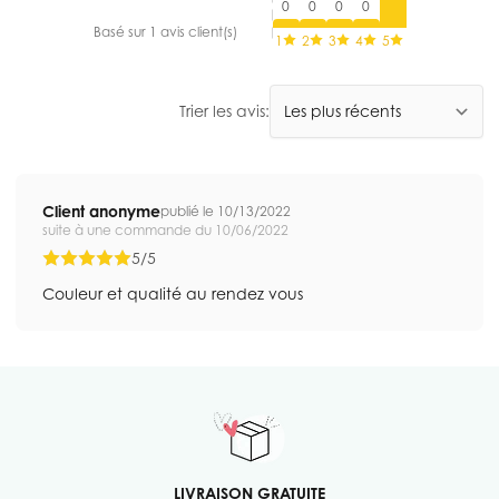
0
0
0
0
Basé sur 1 avis client(s)
1
2
3
4
5
Trier les avis:
Client anonyme
publié le 10/13/2022
suite à une commande du 10/06/2022
5/5
Couleur et qualité au rendez vous
LIVRAISON GRATUITE