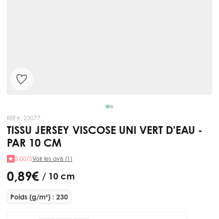
REF#:
23077
TISSU JERSEY VISCOSE UNI VERT D'EAU -
PAR 10 CM
5.00/5
Voir les avis (1)
0,89 €
/ 10 cm
Poids (g/m²) : 230