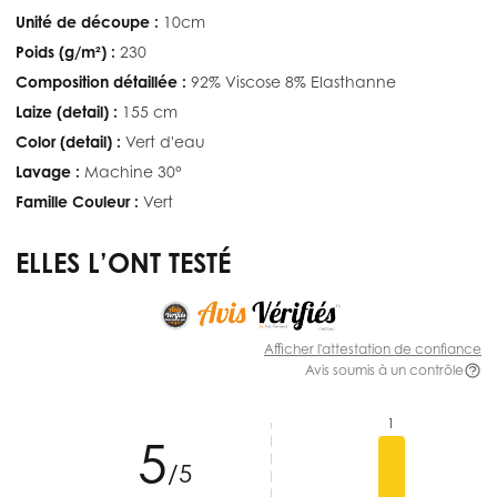
Unité de découpe :
10cm
Poids (g/m²) :
230
Composition détaillée :
92% Viscose 8% Elasthanne
Laize (detail) :
155 cm
Color (detail) :
Vert d'eau
Lavage :
Machine 30°
Famille Couleur :
Vert
ELLES L’ONT TESTÉ
Afficher l'attestation de confiance
Avis soumis à un contrôle
1
5
/5