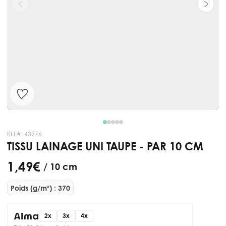
REF#:
43976
TISSU LAINAGE UNI TAUPE - PAR 10 CM
1,49 €
/ 10 cm
Poids (g/m²) : 370
2x
3x
4x