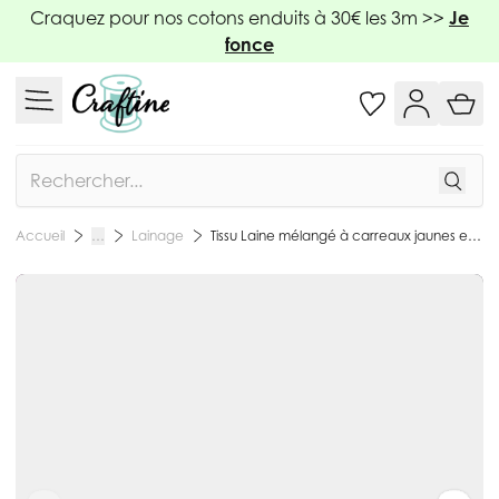
Allez au contenu
Craquez pour nos cotons enduits à 30€ les 3m >>
Je
fonce
Rechercher
Lainage
Tissu Laine mélangé à carreaux jaunes et roses sur fond Noir - Par 10 cm
Accueil
…