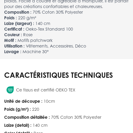
plaids. Facile à coudre et agréable à manipuler, il est parfait
pour des créations confortables et chaleureuses.
Composition :
70% Coton 30% Polyester
Poids :
220 g/m²
Laize (largeur) :
140 cm
Certificat :
Oeko-Tex Standard 100
Couleur :
Rose
Motif :
Motifs patchwork
Utilisation :
Vêtements, Accessoires, Déco
Lavage :
Machine 30°
CARACTÉRISTIQUES TECHNIQUES
Ce tissus est certifié OEKO TEX
Unité de découpe :
10cm
Poids (g/m²) :
220
Composition détaillée :
70% Coton 30% Polyester
Laize (detail) :
140 cm