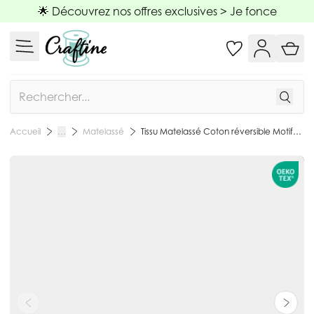
Allez au contenu
🌟 Découvrez nos offres exclusives >
Je fonce
Rechercher
Matelassé
Tissu Matelassé Coton réversible Motifs patchwork sur fond Rose - Par 10 cm
Accueil
…