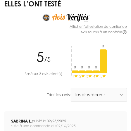
ELLES L’ONT TESTÉ
Afficher l'attestation de confiance
Avis soumis à un contrôle
3
5
/5
0
0
0
0
Basé sur 3 avis client(s)
1
2
3
4
5
Trier les avis:
SABRINA L.
publié le 02/25/2025
suite à une commande du 02/16/2025