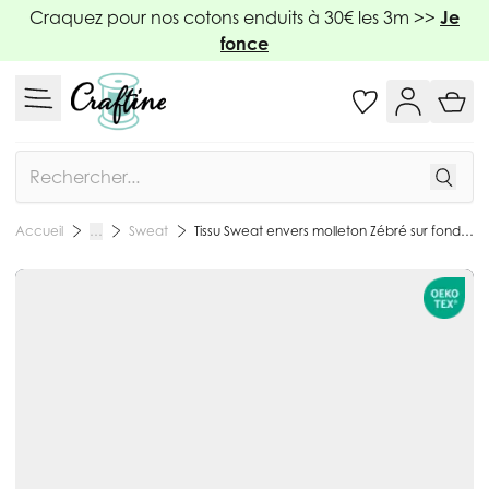
Allez au contenu
Craquez pour nos cotons enduits à 30€ les 3m >>
Je
fonce
Rechercher
Sweat
Tissu Sweat envers molleton Zébré sur fond Bleu marine - Par 10 cm
Accueil
…