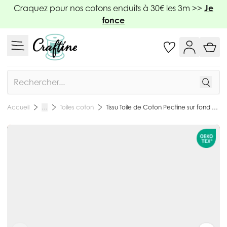
Allez au contenu
Craquez pour nos cotons enduits à 30€ les 3m >>
Je
fonce
Rechercher
Toiles coton
Tissu Toile de Coton Pectine sur fond Bleu marine - Par 10 cm
Accueil
…