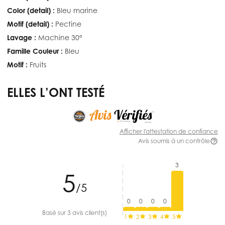
Color (detail) :
Bleu marine
Motif (detail) :
Pectine
Lavage :
Machine 30°
Famille Couleur :
Bleu
Motif :
Fruits
ELLES L’ONT TESTÉ
Afficher l'attestation de confiance
Avis soumis à un contrôle
3
5
/5
0
0
0
0
Basé sur 3 avis client(s)
1
2
3
4
5