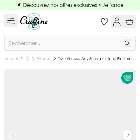
Allez au contenu
🌟 Découvrez nos offres exclusives >
Je fonce
Rechercher
Viscose
Tissu Viscose Arty Suniva sur fond Bleu marine - Par 10 cm
Accueil
…