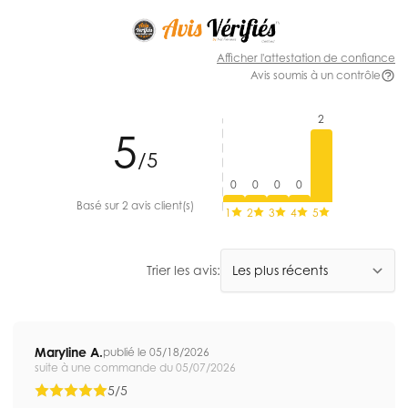
Afficher l'attestation de confiance
Avis soumis à un contrôle
2
5
/5
0
0
0
0
Basé sur 2 avis client(s)
1
2
3
4
5
Trier les avis:
Maryline A.
publié le 05/18/2026
suite à une commande du 05/07/2026
5/5