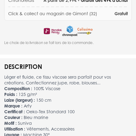
Chronorelais
À partir de 2,99€
- Gratuit dès 49€ d'achat
Click & collect au magasin de Gimont (32)
Gratuit
Le choix de la livraison se fait lors de la commande.
DESCRIPTION
Léger et fluide, ce tissu viscose sera parfait pour vos
créations. Confectionnez jupe, robe, blouses...
Composition :
100% Viscose
Poids :
125 g/m²
Laize (largeur) :
150 cm
Marque :
Arty
Certificat :
Oeko-Tex Standard 100
Couleur :
Bleu marine
Motif :
Suniva
Utilisation :
Vêtements, Accessoires
Lavage :
Machine 30°