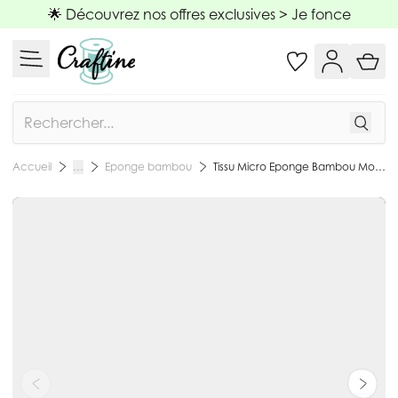
Allez au contenu
🌟 Découvrez nos offres exclusives >
Je fonce
Rechercher
Eponge bambou
Tissu Micro Eponge Bambou Moélia uni Prune - Par 10 cm
Accueil
…