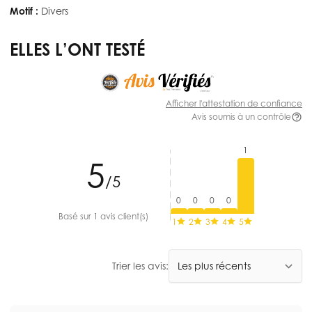
Motif :
Divers
ELLES L’ONT TESTÉ
Afficher l'attestation de confiance
Avis soumis à un contrôle
1
5
/5
0
0
0
0
Basé sur 1 avis client(s)
1
2
3
4
5
Trier les avis: