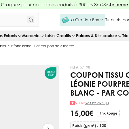
Craquez pour nos cotons enduits à 30€ les 3m >>
Je fonce
La Craftine Box
Tutoriels, c
us Enfants
Mercerie
Loisirs Créatifs
Patrons & Kits couture
Tri
bleu sur fond Blanc - Par coupon de 3 mètres
REF#:
57198
COUPON TISSU 
LÉONIE POURPRE
BLANC - PAR CO
5.00/5
Voir les avis (1)
15,00 €
Prix Rouge
Poids (g/m²) : 120