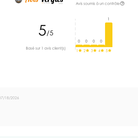
Avis soumis à un contrôle
1
5
/5
0
0
0
0
Basé sur 1 avis client(s)
1
2
3
4
5
07/18/2026