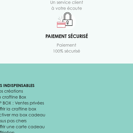
Un service client
à votre écoute
PAIEMENT SÉCURISÉ
Paiement
100% sécurisé
ES INDISPENSABLES
os créations
a craftine Box
P BOX : Ventes privées
frir la craftine box
ctiver ma box cadeau
ssus pas chers
ffrir une carte cadeau
filiation