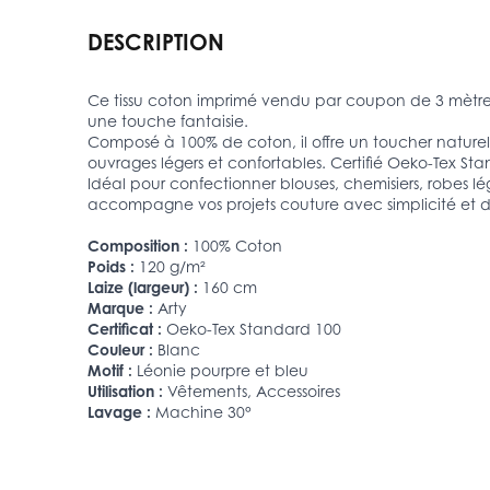
DESCRIPTION
Ce tissu coton imprimé vendu par coupon de 3 mètres 
une touche fantaisie.
Composé à 100% de coton, il offre un toucher naturel,
ouvrages légers et confortables. Certifié Oeko-Tex St
Idéal pour confectionner blouses, chemisiers, robes lé
accompagne vos projets couture avec simplicité et 
Composition :
100% Coton
Poids :
120 g/m²
Laize (largeur) :
160 cm
Marque :
Arty
Certificat :
Oeko-Tex Standard 100
Couleur :
Blanc
Motif :
Léonie pourpre et bleu
Utilisation :
Vêtements, Accessoires
Lavage :
Machine 30°