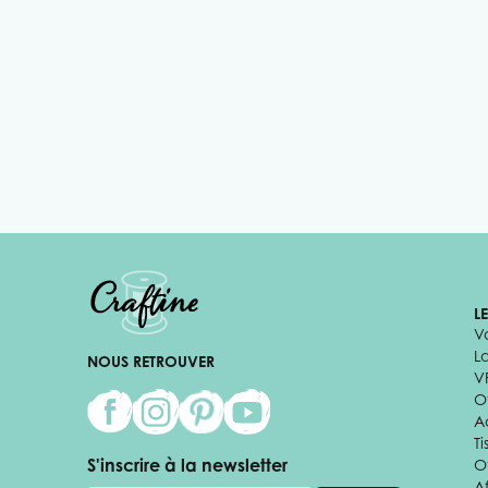
L
V
L
NOUS RETROUVER
V
Of
A
Ti
S'inscrire à la newsletter
O
Af