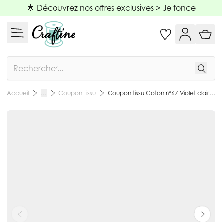
Allez au contenu
🌟 Découvrez nos offres exclusives >
Je fonce
Rechercher
Coupon Tissu
Coupon tissu Coton n°67 Violet clair - 45 x 55 cm
Accueil
…