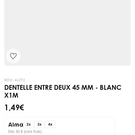
REF#:
46292
DENTELLE ENTRE DEUX 45 MM - BLANC
X1M
1,49 €
2x
3x
4x
Dès 50 € (sans frais)