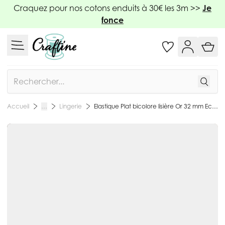
Allez au contenu
Craquez pour nos cotons enduits à 30€ les 3m >>
Je
fonce
Rechercher
Lingerie
Elastique Plat bicolore lisière Or 32 mm Ecru et beige x1m
Accueil
…