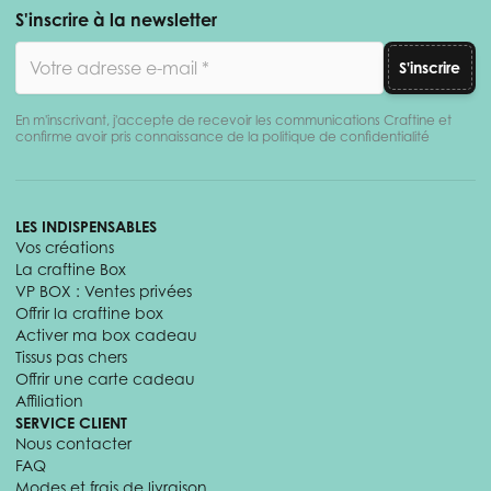
S'inscrire à la newsletter
Adresse email
S'inscrire
En m'inscrivant, j'accepte de recevoir les communications Craftine et
confirme avoir pris connaissance de la politique de confidentialité
LES INDISPENSABLES
Vos créations
La craftine Box
VP BOX : Ventes privées
Offrir la craftine box
Activer ma box cadeau
Tissus pas chers
Offrir une carte cadeau
Affiliation
SERVICE CLIENT
Nous contacter
FAQ
Modes et frais de livraison