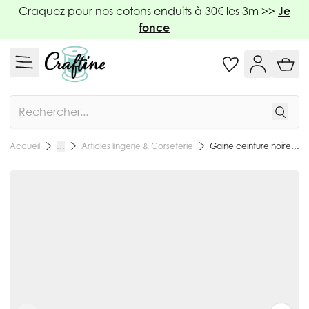
Allez au contenu
Craquez pour nos cotons enduits à 30€ les 3m >>
Je
fonce
Rechercher
Articles lingerie & Corseterie
Gaine ceinture noire - 3 Tailles
Accueil
…