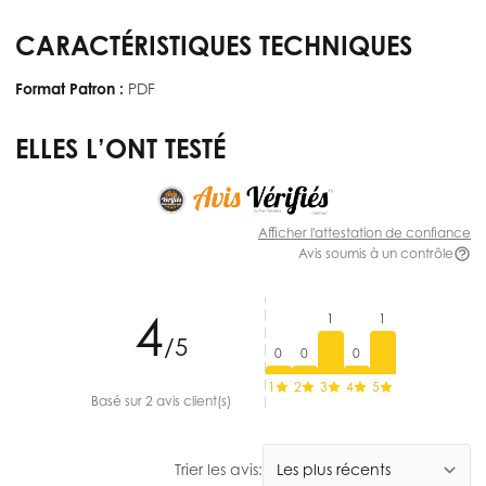
CARACTÉRISTIQUES TECHNIQUES
Format Patron :
PDF
ELLES L’ONT TESTÉ
Afficher l'attestation de confiance
Avis soumis à un contrôle
4
1
1
/5
0
0
0
1
2
3
4
5
Basé sur 2 avis client(s)
Trier les avis: