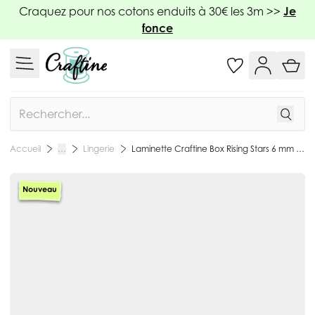
Allez au contenu
Craquez pour nos cotons enduits à 30€ les 3m >>
Je
fonce
Rechercher
Lingerie
Laminette Craftine Box Rising Stars 6 mm x 3,50 m Noir
Accueil
…
Nouveau