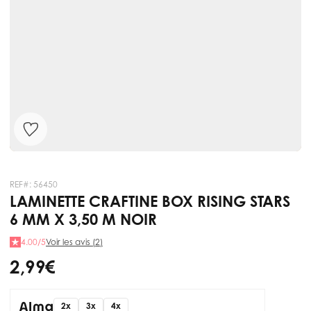
REF#:
56450
LAMINETTE CRAFTINE BOX RISING STARS
6 MM X 3,50 M NOIR
4.00/5
Voir les avis (2)
2,99 €
2x
3x
4x