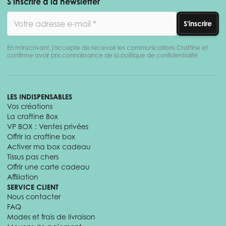
S'inscrire à la newsletter
Adresse email
S'inscrire
En m'inscrivant, j'accepte de recevoir les communications Craftine et
confirme avoir pris connaissance de la politique de confidentialité
LES INDISPENSABLES
Vos créations
La craftine Box
VP BOX : Ventes privées
Offrir la craftine box
Activer ma box cadeau
Tissus pas chers
Offrir une carte cadeau
Affiliation
SERVICE CLIENT
Nous contacter
FAQ
Modes et frais de livraison