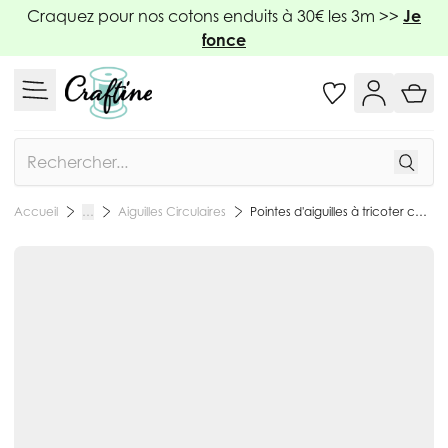
Allez au contenu
Craquez pour nos cotons enduits à 30€ les 3m >>
Je
fonce
Rechercher
Aiguilles Circulaires
Pointes d'aiguilles à tricoter courtes Natural Prym - 4.5
Accueil
…