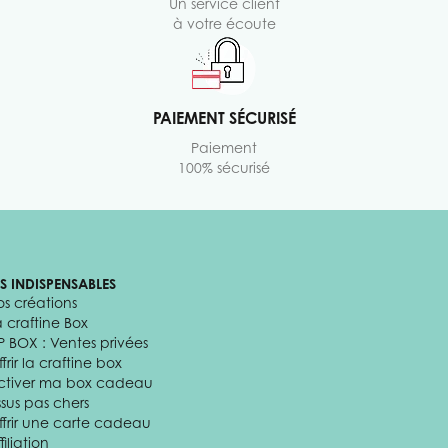
Un service client
à votre écoute
PAIEMENT SÉCURISÉ
Paiement
100% sécurisé
ES INDISPENSABLES
os créations
a craftine Box
P BOX : Ventes privées
frir la craftine box
ctiver ma box cadeau
ssus pas chers
ffrir une carte cadeau
filiation