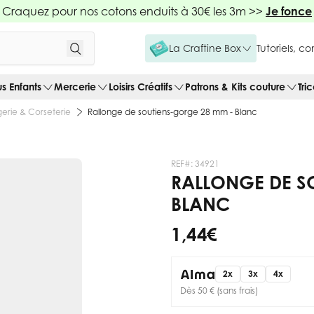
Craquez pour nos cotons enduits à 30€ les 3m >>
Je fonce
La Craftine Box
Tutoriels, c
us Enfants
Mercerie
Loisirs Créatifs
Patrons & Kits couture
Tri
ngerie & Corseterie
Rallonge de soutiens-gorge 28 mm - Blanc
REF#:
34921
RALLONGE DE S
BLANC
1,44 €
2x
3x
4x
Dès 50 € (sans frais)