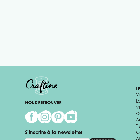
L
V
L
NOUS RETROUVER
V
Of
A
Ti
S'inscrire à la newsletter
O
Af