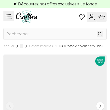
Allez au contenu
🌟 Découvrez nos offres exclusives >
Je fonce
Rechercher
Cotons Imprimés
Tissu Coton à colorier Arty Hansen Noël sur fond Blanc - Par 10 cm
Accueil
…