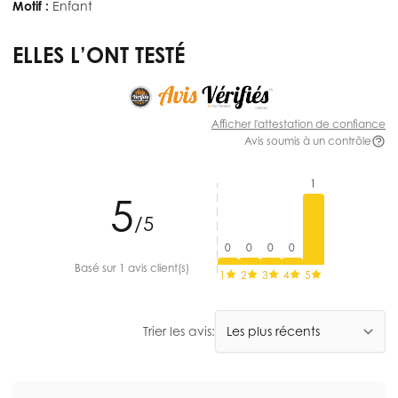
Motif :
Enfant
ELLES L’ONT TESTÉ
Afficher l'attestation de confiance
Avis soumis à un contrôle
1
5
/5
0
0
0
0
Basé sur 1 avis client(s)
1
2
3
4
5
Trier les avis: