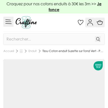
Allez au contenu
Craquez pour nos cotons enduits à 30€ les 3m >>
Je
fonce
Rechercher
Enduit
Tissu Coton enduit Suzette sur fond Vert - Par 10 cm
Accueil
…