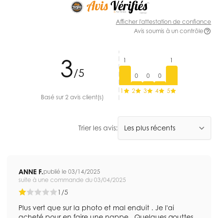
Afficher l'attestation de confiance
Avis soumis à un contrôle
3
1
1
/5
0
0
0
1
2
3
4
5
Basé sur 2 avis client(s)
Trier les avis:
ANNE F.
publié le 03/14/2025
suite à une commande du 03/04/2025
1/5
Plus vert que sur la photo et mal enduit . Je l'ai
acheté pour en faire une nappe . Quelques gouttes