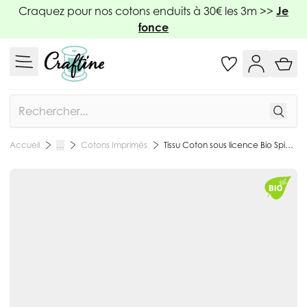
Allez au contenu
Craquez pour nos cotons enduits à 30€ les 3m >>
Je
fonce
Rechercher
Cotons Imprimés
Tissu Coton sous licence Bio Spiderman sur fond Blanc - Par 10 cm
Accueil
…