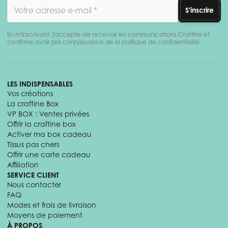
Adresse email
S'inscrire
En m'inscrivant, j'accepte de recevoir les communications Craftine et
confirme avoir pris connaissance de la politique de confidentialité
LES INDISPENSABLES
Vos créations
La craftine Box
VP BOX : Ventes privées
Offrir la craftine box
Activer ma box cadeau
Tissus pas chers
Offrir une carte cadeau
Affiliation
SERVICE CLIENT
Nous contacter
FAQ
Modes et frais de livraison
Moyens de paiement
À PROPOS