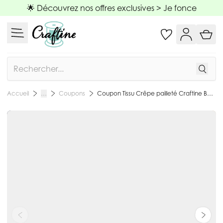
Allez au contenu
🌟 Découvrez nos offres exclusives >
Je fonce
Rechercher
Coupons
Coupon Tissu Crêpe pailleté Craftine Box Nuit Etoilée Bleu marine - Coupon de 40 cm
Accueil
…