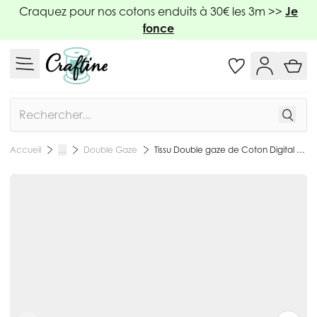
Allez au contenu
Craquez pour nos cotons enduits à 30€ les 3m >>
Je
fonce
Rechercher
Double Gaze
Tissu Double gaze de Coton Digital Ronds sur fond Vert menthe clair - Par 10 cm
Accueil
…