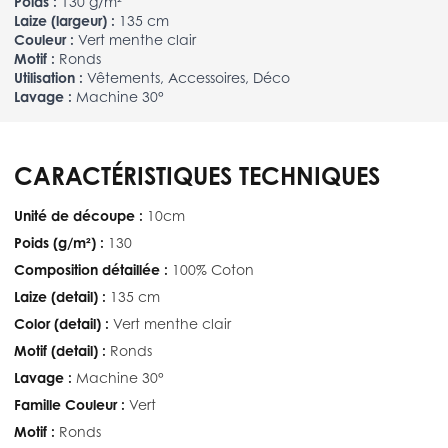
Poids :
130 g/m²
Laize (largeur) :
135 cm
Couleur :
Vert menthe clair
Motif :
Ronds
Utilisation :
Vêtements, Accessoires, Déco
Lavage :
Machine 30°
CARACTÉRISTIQUES TECHNIQUES
Unité de découpe :
10cm
Poids (g/m²) :
130
Composition détaillée :
100% Coton
Laize (detail) :
135 cm
Color (detail) :
Vert menthe clair
Motif (detail) :
Ronds
Lavage :
Machine 30°
Famille Couleur :
Vert
Motif :
Ronds