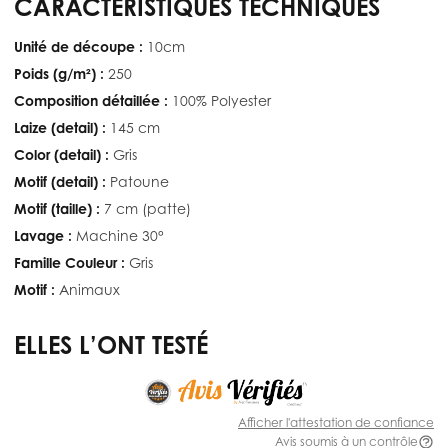
CARACTÉRISTIQUES TECHNIQUES
Unité de découpe :
10cm
Poids (g/m²) :
250
Composition détaillée :
100% Polyester
Laize (detail) :
145 cm
Color (detail) :
Gris
Motif (detail) :
Patoune
Motif (taille) :
7 cm (patte)
Lavage :
Machine 30°
Famille Couleur :
Gris
Motif :
Animaux
ELLES L’ONT TESTÉ
Afficher l'attestation de confiance
Avis soumis à un contrôle