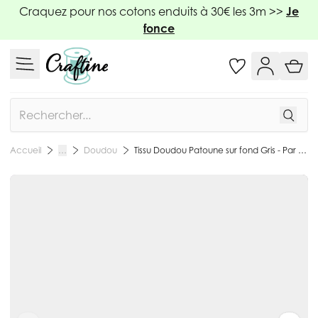
Allez au contenu
Craquez pour nos cotons enduits à 30€ les 3m >>
Je
fonce
Rechercher
Doudou
Tissu Doudou Patoune sur fond Gris - Par 10 cm
Accueil
…