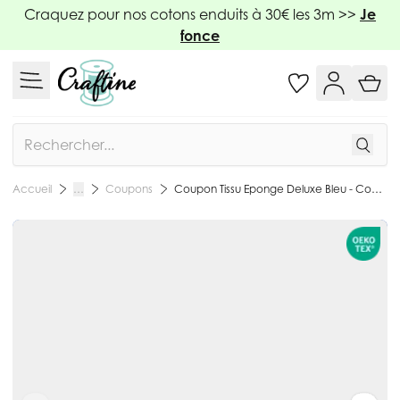
Allez au contenu
Craquez pour nos cotons enduits à 30€ les 3m >>
Je
fonce
Rechercher
Coupons
Coupon Tissu Eponge Deluxe Bleu - Coupon de 20 cm
Accueil
…