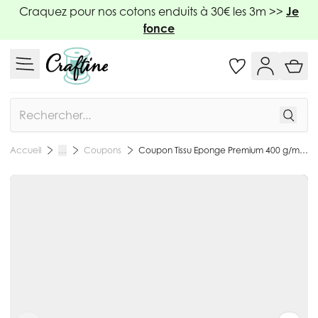
Allez au contenu
Craquez pour nos cotons enduits à 30€ les 3m >>
Je
fonce
Rechercher
Coupons
Coupon Tissu Eponge Premium 400 g/m² Taupe - Coupon de 50 cm
Accueil
…