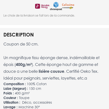
Le choix de la livraison se fait lors de la commande.
DESCRIPTION
Coupon de 50 cm.
Un magnifique tissu éponge dense, indémaillable et
épais (
400g/m²
). Cette éponge haut de gamme et
douce a une belle
lisière cousue
. Certifié Oeko Tex.
Idéal pour peignoirs, serviettes, layettes, etc.a
Composition :
100% Coton
Laize (largeur) :
150 cm
Poids :
400 g/m²
Couleur :
Taupe
Utilisation :
Déco, accessoires
Lavage :
Machine 30°