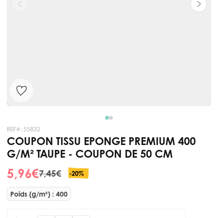
REF#:
55832
COUPON TISSU EPONGE PREMIUM 400
G/M² TAUPE - COUPON DE 50 CM
5,96 €
7,45 €
-20%
Poids (g/m²) : 400