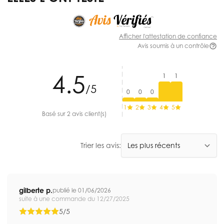
Afficher l'attestation de confiance
Avis soumis à un contrôle
4.5
1
1
/5
0
0
0
1
2
3
4
5
Basé sur 2 avis client(s)
Trier les avis:
gilberte p.
publié le 01/06/2026
suite à une commande du 12/27/2025
5/5