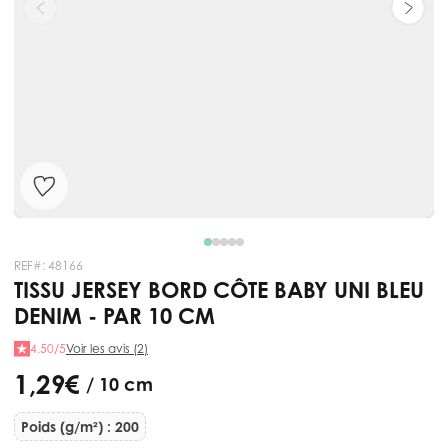
REF#:
48166
TISSU JERSEY BORD CÔTE BABY UNI BLEU
DENIM - PAR 10 CM
4.50/5
Voir les avis (2)
1,29 €
/ 10 cm
Poids (g/m²) : 200