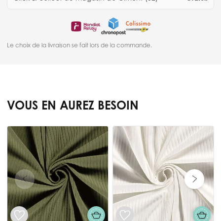
Le choix de la livraison se fait lors de la commande.
VOUS EN AUREZ BESOIN
Press to skip carousel
T