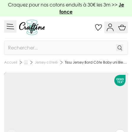
Allez au contenu
Craquez pour nos cotons enduits à 30€ les 3m >>
Je
fonce
Rechercher
Jersey côtelé
Tissu Jersey Bord Côte Baby uni Bleu denim - Par 10 cm
Accueil
…