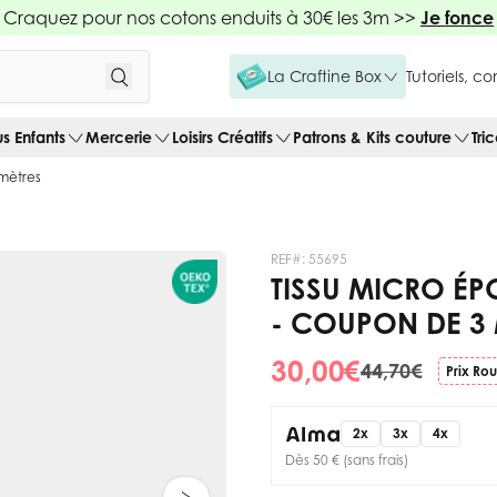
Craquez pour nos cotons enduits à 30€ les 3m >>
Je fonce
La Craftine Box
Tutoriels, c
us Enfants
Mercerie
Loisirs Créatifs
Patrons & Kits couture
Tri
 mètres
REF#:
55695
TISSU MICRO É
- COUPON DE 3
30,00 €
44,70 €
Prix Ro
2x
3x
4x
Dès 50 € (sans frais)