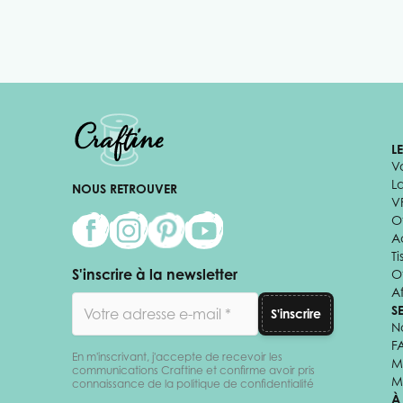
L
V
L
NOUS RETROUVER
V
Of
A
Ti
S'inscrire à la newsletter
O
Af
Adresse email
S
S'inscrire
N
F
En m'inscrivant, j'accepte de recevoir les
M
communications Craftine et confirme avoir pris
M
connaissance de la politique de confidentialité
À