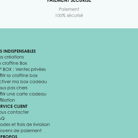
Paiement
100% sécurisé
ES INDISPENSABLES
os créations
a craftine Box
P BOX : Ventes privées
frir la craftine box
ctiver ma box cadeau
ssus pas chers
ffrir une carte cadeau
filiation
ERVICE CLIENT
ous contacter
AQ
odes et frais de livraison
oyens de paiement
 PROPOS