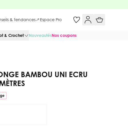
onseils & tendances
Espace Pro
cot & Crochet
Nouveautés
Nos coupons
PONGE BAMBOU UNI ECRU
 MÈTRES
uge