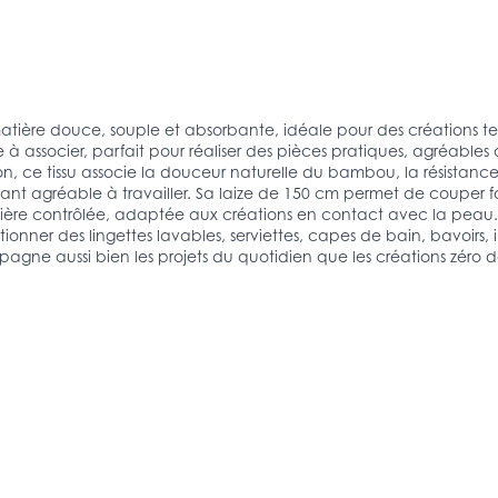
ère douce, souple et absorbante, idéale pour des créations text
 à associer, parfait pour réaliser des pièces pratiques, agréables
ce tissu associe la douceur naturelle du bambou, la résistance 
stant agréable à travailler. Sa laize de 150 cm permet de couper f
tière contrôlée, adaptée aux créations en contact avec la peau.
ner des lingettes lavables, serviettes, capes de bain, bavoirs, in
gne aussi bien les projets du quotidien que les créations zéro