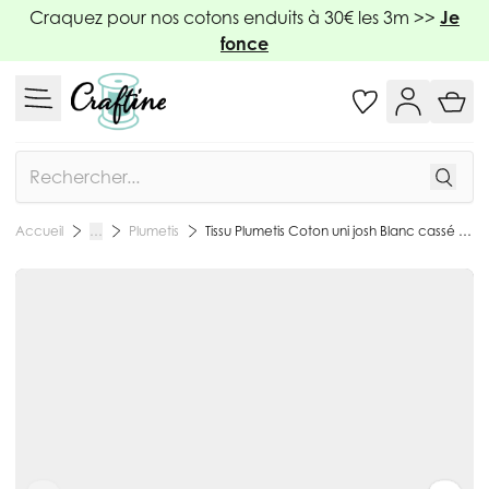
Allez au contenu
Craquez pour nos cotons enduits à 30€ les 3m >>
Je
fonce
Rechercher
Plumetis
Tissu Plumetis Coton uni josh Blanc cassé - Par 10 cm
Accueil
…