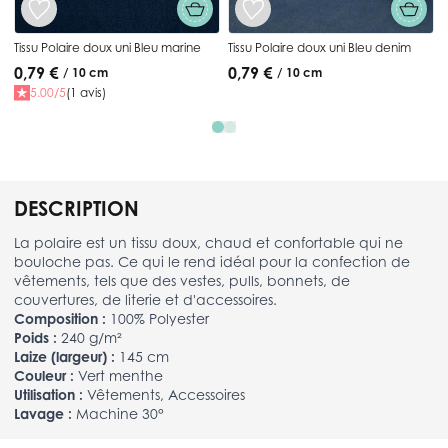
Tissu Polaire doux uni Bleu marine
Tissu Polaire doux uni Bleu denim
0,79 €
0,79 €
/ 10 cm
/ 10 cm
5.00/5
(1 avis)
DESCRIPTION
La polaire est un tissu doux, chaud et confortable qui ne
bouloche pas. Ce qui le rend idéal pour la confection de
vêtements, tels que des vestes, pulls, bonnets, de
couvertures, de literie et d'accessoires.
Composition :
100% Polyester
Poids :
240 g/m²
Laize (largeur) :
145 cm
Couleur :
Vert menthe
Utilisation :
Vêtements, Accessoires
Lavage :
Machine 30°