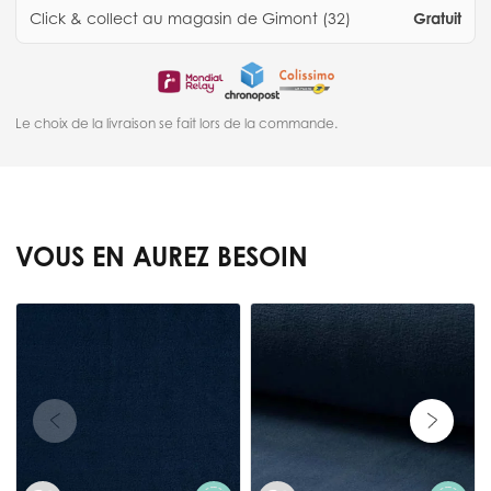
Click & collect au magasin de Gimont (32)
Gratuit
Le choix de la livraison se fait lors de la commande.
VOUS EN AUREZ BESOIN
Press to skip carousel
T