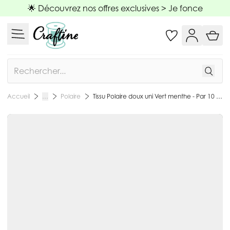
Allez au contenu
🌟 Découvrez nos offres exclusives >
Je fonce
Rechercher
Polaire
Tissu Polaire doux uni Vert menthe - Par 10 cm
Accueil
…