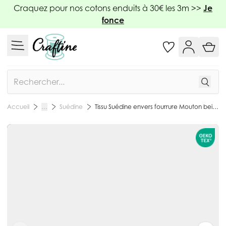
Allez au contenu
Craquez pour nos cotons enduits à 30€ les 3m >>
Je
fonce
Rechercher
Suédine
Tissu Suédine envers fourrure Mouton beige Vert kaki - Par 10 cm
Accueil
…