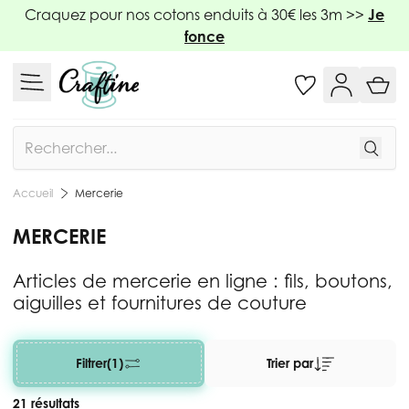
Allez au contenu
Craquez pour nos cotons enduits à 30€ les 3m >>
Je
fonce
Rechercher
Mercerie
Accueil
MERCERIE
Articles de mercerie en ligne : fils, boutons,
aiguilles et fournitures de couture
Filtrer
(1)
Trier par
21 résultats