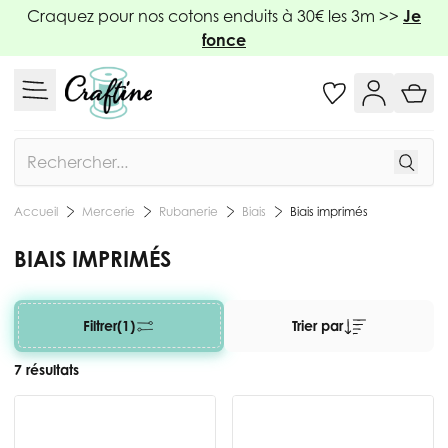
Allez au contenu
Craquez pour nos cotons enduits à 30€ les 3m >>
Je
fonce
Rechercher
Mercerie
Rubanerie
Biais
Biais imprimés
Accueil
BIAIS IMPRIMÉS
Filtrer
(1)
Trier par
7 résultats