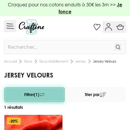
Allez au contenu
Craquez pour nos cotons enduits à 30€ les 3m >>
Je
fonce
Rechercher
Tissus
Tissus Habillement
Jersey
Jersey Velours
Accueil
JERSEY VELOURS
Filtrer
(1)
Trier par
1 résultats
-20%