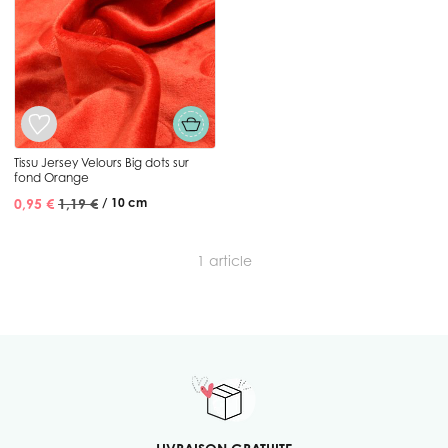
Tissu Jersey Velours Big dots sur
fond Orange
0,95 €
1,19 €
/ 10 cm
1
article