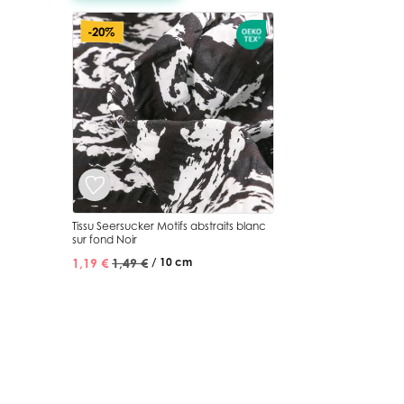
-20%
Tissu Seersucker Motifs abstraits blanc
sur fond Noir
1,19 €
1,49 €
/ 10 cm