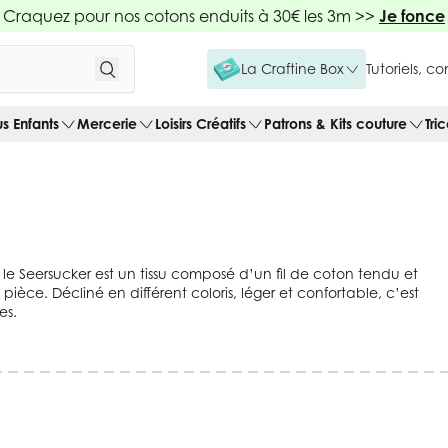
Craquez pour nos cotons enduits à 30€ les 3m >>
Je fonce
La Craftine Box
Tutoriels, c
us Enfants
Mercerie
Loisirs Créatifs
Patrons & Kits couture
Tri
, le Seersucker est un tissu composé d’un fil de coton tendu et
ièce. Décliné en différent coloris, léger et confortable, c’est
es.