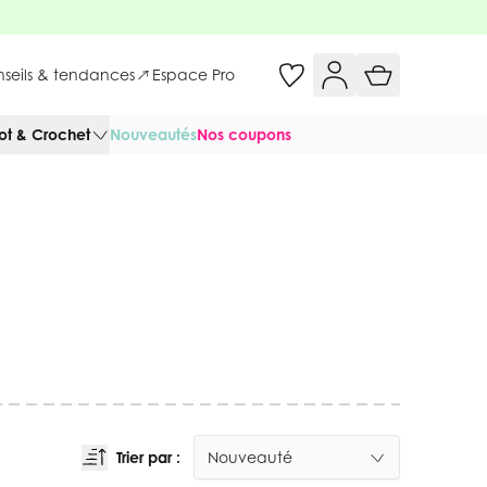
onseils & tendances
Espace Pro
cot & Crochet
Nouveautés
Nos coupons
Trier par :