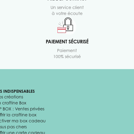
Un service client
à votre écoute
PAIEMENT SÉCURISÉ
Paiement
100% sécurisé
ES INDISPENSABLES
os créations
a craftine Box
P BOX : Ventes privées
frir la craftine box
ctiver ma box cadeau
ssus pas chers
ffrir une carte cadeau