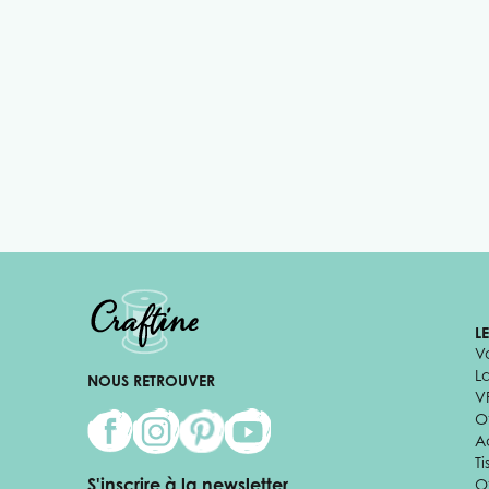
L
V
L
NOUS RETROUVER
V
Of
A
Ti
S'inscrire à la newsletter
O