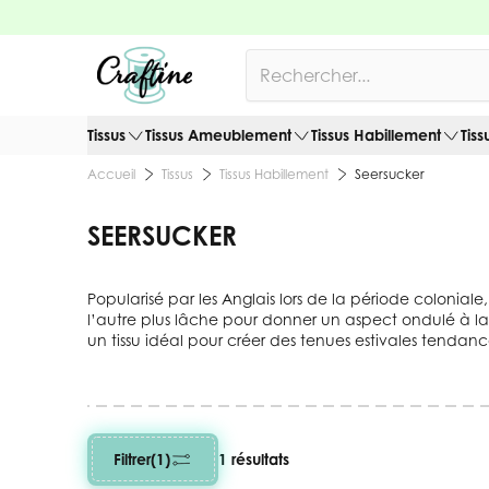
Allez au contenu
Rechercher
Tissus
Tissus Ameublement
Tissus Habillement
Tiss
Tissus
Tissus Habillement
Seersucker
Accueil
SEERSUCKER
Popularisé par les Anglais lors de la période coloniale
l’autre plus lâche pour donner un aspect ondulé à la p
un tissu idéal pour créer des tenues estivales tendanc
Filtrer
(1)
1 résultats