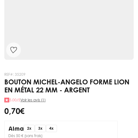
REF#:
35209
BOUTON MICHEL-ANGELO FORME LION
EN MÉTAL 22 MM - ARGENT
5.00/5
Voir les avis (1)
0,70 €
2x
3x
4x
Dès 50 € (sans frais)