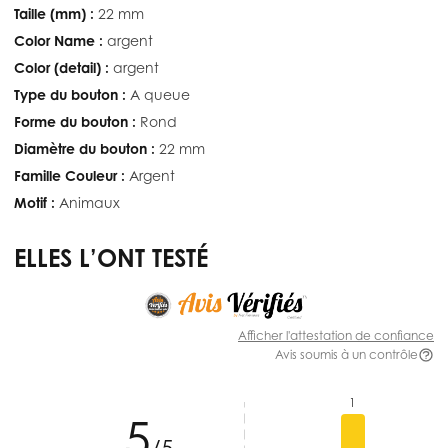
Taille (mm) :
22 mm
Color Name :
argent
Color (detail) :
argent
Type du bouton :
A queue
Forme du bouton :
Rond
Diamètre du bouton :
22 mm
Famille Couleur :
Argent
Motif :
Animaux
ELLES L’ONT TESTÉ
Afficher l'attestation de confiance
Avis soumis à un contrôle
1
5