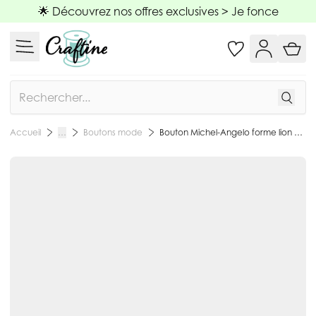
Allez au contenu
🌟 Découvrez nos offres exclusives >
Je fonce
Rechercher
Boutons mode
Bouton Michel-Angelo forme lion en métal 22 mm - Argent
Accueil
…