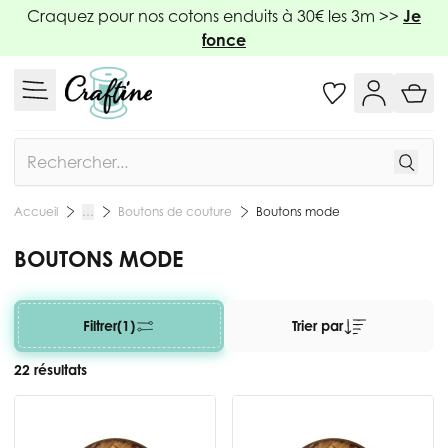
Allez au contenu
Craquez pour nos cotons enduits à 30€ les 3m >>
Je
fonce
Rechercher
Boutons de couture
Boutons mode
Accueil
…
BOUTONS MODE
Filtrer
(1)
Trier par
22 résultats