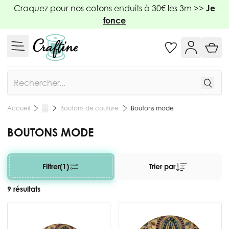
Allez au contenu
Craquez pour nos cotons enduits à 30€ les 3m >>
Je
fonce
Rechercher
Boutons de couture
Boutons mode
Accueil
…
BOUTONS MODE
Filtrer
(1)
Trier par
9 résultats