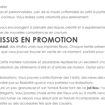
isées
les et personnalisées. Loin de la mode uniformisée du prêt-à-porte
coûteux. Vous libérez votre créativité plus sereinement.
Ils vous encouragent à prendre des risques créatifs et à expériment
pper de nouvelles compétences en couture.
TISSUS EN PROMOTION
réduit
, des étoffes unies aux imprimés fleuris. Chaque textile pré
es que vous pouvez trouver en vente en ce moment, parfaits pour 
Cette matière naturelle et abordable représente un excellent ch
éalisation de vêtements d’été et d’articles de maison. Optez sans
 réalisations. Vous pouvez confectionner des t-shirts, des robes dé
éré par sa flexibilité quand vous porterez vos réalisations.
exture un peu granuleuse et son tombé fluide font de ce
joli tissu
, l’a
 élégants. Vous pourrez choisir entre des tissus unis ou à motifs v
 vous ruiner. Le velours vous séduit par sa texture incomparable,
tes ou des accessoires tels que des coussins.