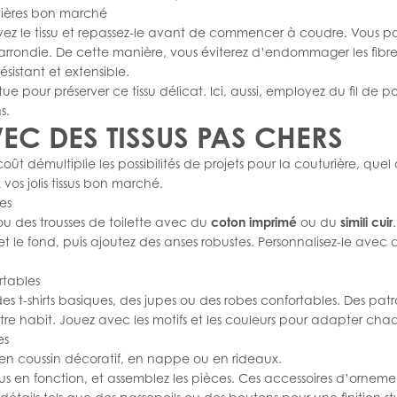
atières bon marché
vez le tissu et repassez-le avant de commencer à coudre. Vous pou
te arrondie. De cette manière, vous éviterez d’endommager les fibr
résistant et extensible.
ue pour préserver ce tissu délicat. Ici, aussi, employez du fil de po
s.
EC DES TISSUS PAS CHERS
ût démultiplie les possibilités de projets pour la couturière, que
os jolis tissus bon marché.
es
u des trousses de toilette avec du
coton imprimé
ou du
simili cuir
et le fond, puis ajoutez des anses robustes. Personnalisez-le avec
rtables
r des t-shirts basiques, des jupes ou des robes confortables. Des
patr
re habit. Jouez avec les motifs et les couleurs pour adapter chaq
es
e en coussin décoratif, en nappe ou en rideaux.
sus en fonction, et assemblez les pièces. Ces accessoires d’ornem