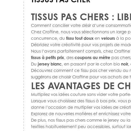
TISSUS PAS CHERS : LI
Comment concilier votre désir d’une consommation
Chez Craftine, nous vous sélectionnons un large 
concurrence, du
tissu tout doux
en
velours
à la po
Débridez votre créativité pour vos projets de mod
Nous l’avons parfaitement compris, chez Craftine 
tissus à petits prix
, des
coupons au mètre
pas chers,
Du
jersey
blanc
, en passant par le coton bio
noir,
Découvrez comment ce tissu pas cher vendu au mè
suggérons de choisir Craftine pour vos achats de ti
LES AVANTAGES DE CH
Multipliez vos idées couture sans vider votre por
Lorsque vous choisissez des tissus à bas prix, vous
donne l’occasion de multiplier vos idées de créat
Explorez de nouvelles matières et enrichissez votr
De plus, nos tissus pas chers comme le jersey ou l
textiles habituellement peu accessibles, surtout l