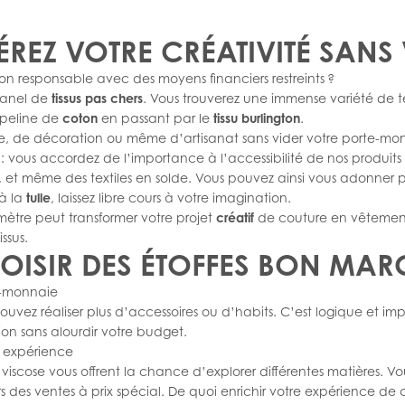
BÉREZ VOTRE CRÉATIVITÉ SANS
 responsable avec des moyens financiers restreints ?
panel de
tissus pas chers
. Vous trouverez une immense variété de te
peline de
coton
en passant par le
tissu burlington
.
e, de décoration ou même d’artisanat sans vider votre porte-monna
: vous accordez de l’importance à l’accessibilité de nos produits
 et même des textiles en solde. Vous pouvez ainsi vous adonner plei
à la
tulle
, laissez libre cours à votre imagination.
tre peut transformer votre projet
créatif
de couture en vêteme
ssus.
OISIR DES ÉTOFFES BON MAR
te-monnaie
 pouvez réaliser plus d’accessoires ou d’habits. C’est logique et i
ion sans alourdir votre budget.
e expérience
a viscose vous offrent la chance d’explorer différentes matières. V
ors des ventes à prix spécial. De quoi enrichir votre expérience de