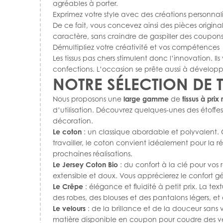
agréables à porter.
Exprimez votre style avec des créations personnal
De ce fait, vous concevez ainsi des pièces origina
caractère, sans craindre de gaspiller des coupons 
Démultipliez votre créativité et vos compétences
Les tissus pas chers stimulent donc l’innovation. 
confections. L’occasion se prête aussi à dévelo
NOTRE SÉLECTION DE 
Nous proposons une
large gamme
de
tissus à prix 
d’utilisation. Découvrez quelques-unes des étoff
décoration.
Le coton
: un classique abordable et polyvalent. 
travailler, le coton convient idéalement pour la r
prochaines réalisations.
Le Jersey Coton Bio
: du confort à la clé pour vos
extensible et doux. Vous apprécierez le confort gén
Le Crêpe
: élégance et fluidité à petit prix. La t
des robes, des blouses et des pantalons légers, et
Le velours
: de la brillance et de la douceur sans
matière disponible en coupon pour coudre des ves