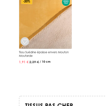
-20%
Tissu Suédine épaisse envers Mouton
Moutarde
1,91 €
2,39 €
/ 10 cm
TISSUS PAS CHER