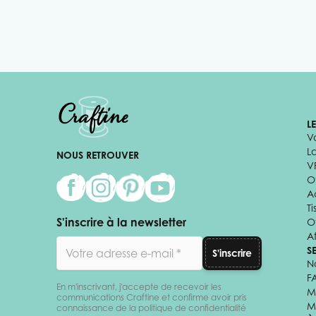
L
V
L
NOUS RETROUVER
V
Of
A
Ti
S'inscrire à la newsletter
O
Af
Adresse email
S
S'inscrire
N
F
En m'inscrivant, j'accepte de recevoir les
M
communications Craftine et confirme avoir pris
M
connaissance de la politique de confidentialité