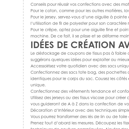
Conseils pour réussir vos confections avec des m
Pour le coton, comme pour les autres matières, la
Pour le jersey, servez-vous d’une aiguille à poin
l’utilisation de fil de polyester pour son caractère 
Pour le crêpe, optez pour une aiguille fine et point
machine. De ce fait, il se plisse et se déforme moin
IDÉES DE CRÉATION AV
Le déstockage de coupons de tissus pas à faible co
suggérons quelques idées pour exploiter au mieux v
Accessoirisez votre quotidien avec des sacs uniqu
Confectionnez des sacs tote bag, des pochettes o
identiques pour le corps du sac. Cousez les côtés 
unique.
Confectionnez des vêtements tendance et confo
Utilisez des jerseys ou des tissus viscose pour crée
vous guideront de A à Z dans la confection de vot
Décoration d’Intérieur avec des techniques simpl
Vous pourrez transformer des lés de lin ou de toil
Prenez tout d’abord les mesures. Découpez les tis