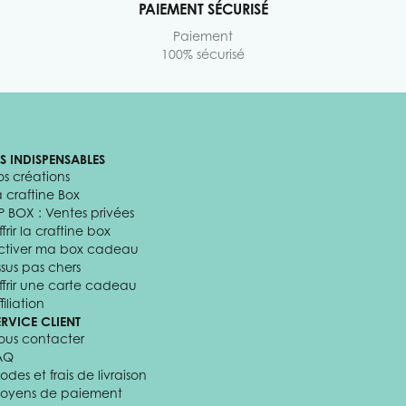
PAIEMENT SÉCURISÉ
Paiement
100% sécurisé
ES INDISPENSABLES
os créations
a craftine Box
P BOX : Ventes privées
frir la craftine box
ctiver ma box cadeau
ssus pas chers
ffrir une carte cadeau
filiation
ERVICE CLIENT
ous contacter
AQ
odes et frais de livraison
oyens de paiement