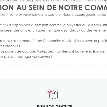
ails tels que des passepoils ou des boutons pour une finition sty
SION AU SEIN DE NOTRE CO
chit votre expérience de la couture. Nous encourageons toutes les
.
 tissus disponibles à
petit prix
comme le polyester ou le coton,
id
ur créer des articles uniques, tels que des rideaux ou des vêteme
s tissus bon marché. Des économies substantielles avec la possibil
tés créatives.
os projets de couture. Visitez dès maintenant notre sélection de ti
liez pas de partager vos œuvres !
LIVRAISON GRATUITE