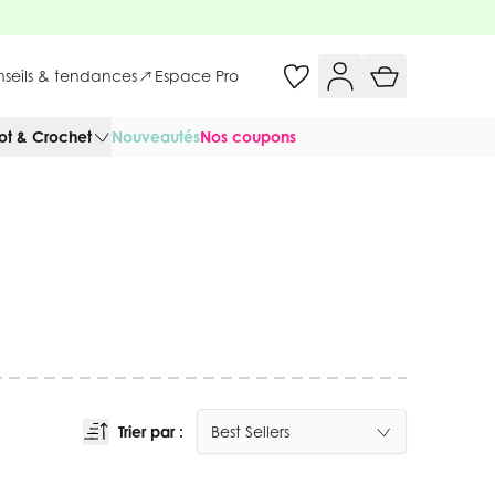
onseils & tendances
Espace Pro
cot & Crochet
Nouveautés
Nos coupons
Trier par :