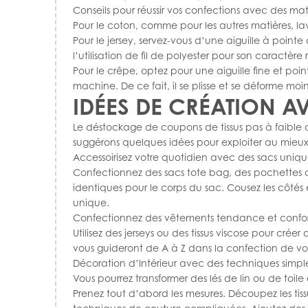
Conseils pour réussir vos confections avec des m
Pour le coton, comme pour les autres matières, la
Pour le jersey, servez-vous d’une aiguille à poin
l’utilisation de fil de polyester pour son caractère 
Pour le crêpe, optez pour une aiguille fine et point
machine. De ce fait, il se plisse et se déforme moin
IDÉES DE CRÉATION AV
Le déstockage de coupons de tissus pas à faible co
suggérons quelques idées pour exploiter au mieux v
Accessoirisez votre quotidien avec des sacs uniqu
Confectionnez des sacs tote bag, des pochettes o
identiques pour le corps du sac. Cousez les côtés 
unique.
Confectionnez des vêtements tendance et confo
Utilisez des jerseys ou des tissus viscose pour crée
vous guideront de A à Z dans la confection de vot
Décoration d’Intérieur avec des techniques simpl
Vous pourrez transformer des lés de lin ou de toil
Prenez tout d’abord les mesures. Découpez les tis