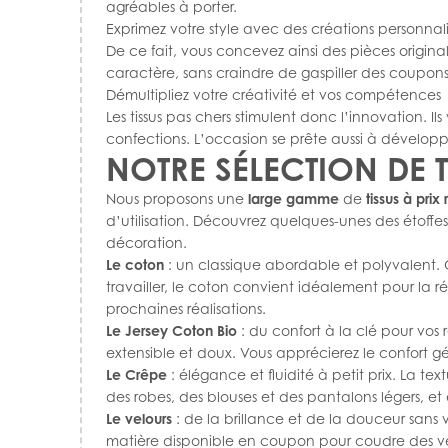
agréables à porter.
Exprimez votre style avec des créations personnal
De ce fait, vous concevez ainsi des pièces origina
caractère, sans craindre de gaspiller des coupons 
Démultipliez votre créativité et vos compétences
Les tissus pas chers stimulent donc l’innovation. 
confections. L’occasion se prête aussi à dévelo
NOTRE SÉLECTION DE 
Nous proposons une
large gamme
de
tissus à prix 
d’utilisation. Découvrez quelques-unes des étoff
décoration.
Le coton
: un classique abordable et polyvalent. 
travailler, le coton convient idéalement pour la r
prochaines réalisations.
Le Jersey Coton Bio
: du confort à la clé pour vos
extensible et doux. Vous apprécierez le confort gén
Le Crêpe
: élégance et fluidité à petit prix. La t
des robes, des blouses et des pantalons légers, et
Le velours
: de la brillance et de la douceur sans
matière disponible en coupon pour coudre des ves