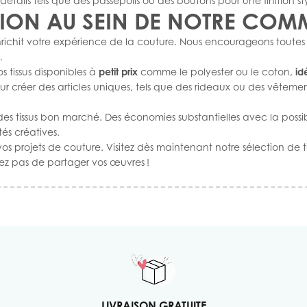
ails tels que des passepoils ou des boutons pour une finition sty
SION AU SEIN DE NOTRE CO
chit votre expérience de la couture. Nous encourageons toutes les
.
 tissus disponibles à
petit prix
comme le polyester ou le coton,
id
ur créer des articles uniques, tels que des rideaux ou des vêteme
s tissus bon marché. Des économies substantielles avec la possibil
tés créatives.
os projets de couture. Visitez dès maintenant notre sélection de ti
liez pas de partager vos œuvres !
LIVRAISON GRATUITE