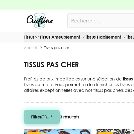
Allez au contenu
Rechercher
Tissus
Tissus Ameublement
Tissus Habillement
Tiss
Tissus pas cher
Accueil
TISSUS PAS CHER
Profitez de prix imbattables sur une sélection de
tissu
tissus au mètre vous permettra de dénicher les tissus pa
affaires exceptionnelles avec nos tissus pas chers dès 
Filtrer
(1)
3 résultats