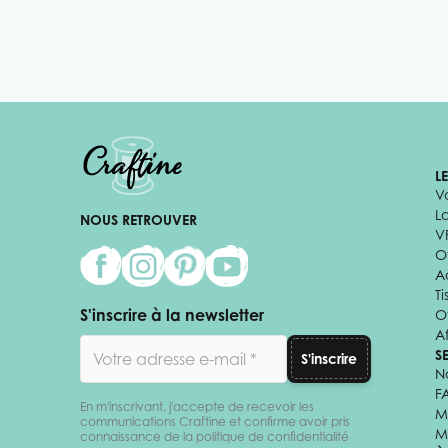
L
V
L
NOUS RETROUVER
V
Of
A
Ti
S'inscrire à la newsletter
O
Af
Adresse email
S
S'inscrire
N
F
En m'inscrivant, j'accepte de recevoir les
M
communications Craftine et confirme avoir pris
M
connaissance de la politique de confidentialité