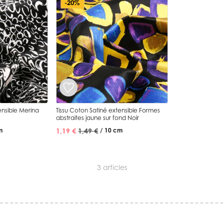
-20%
ensible Merina
Tissu Coton Satiné extensible Formes
abstraites jaune sur fond Noir
1,19 €
1,49 €
m
/ 10 cm
3
articles