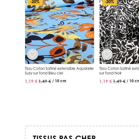
-20%
-20%
Tissu Coton Satiné extensible Aquarelle
Tissu Coton Satiné ext
Suzy sur fond Bleu ciel
sur fond Noir
1,19 €
1,49 €
1,19 €
1,49 €
/ 10 cm
/ 10 c
TISSUS PAS CHER