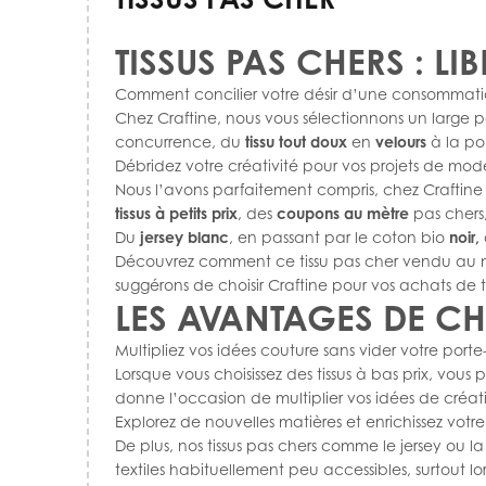
TISSUS PAS CHERS : LI
Comment concilier votre désir d’une consommation
Chez Craftine, nous vous sélectionnons un large 
concurrence, du
tissu tout doux
en
velours
à la po
Débridez votre créativité pour vos projets de mod
Nous l’avons parfaitement compris, chez Craftine 
tissus à petits prix
, des
coupons au mètre
pas chers,
Du
jersey
blanc
, en passant par le coton bio
noir,
Découvrez comment ce tissu pas cher vendu au mè
suggérons de choisir Craftine pour vos achats de ti
LES AVANTAGES DE CH
Multipliez vos idées couture sans vider votre por
Lorsque vous choisissez des tissus à bas prix, vous
donne l’occasion de multiplier vos idées de créat
Explorez de nouvelles matières et enrichissez votr
De plus, nos tissus pas chers comme le jersey ou l
textiles habituellement peu accessibles, surtout l