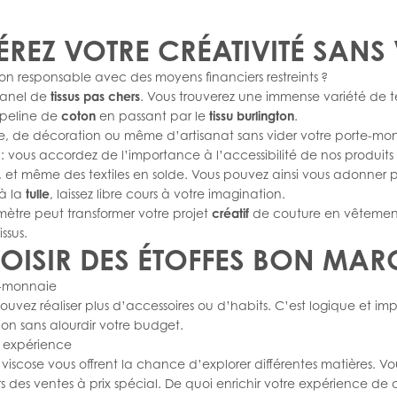
BÉREZ VOTRE CRÉATIVITÉ SANS
 responsable avec des moyens financiers restreints ?
panel de
tissus pas chers
. Vous trouverez une immense variété de te
peline de
coton
en passant par le
tissu burlington
.
e, de décoration ou même d’artisanat sans vider votre porte-monna
: vous accordez de l’importance à l’accessibilité de nos produits
 et même des textiles en solde. Vous pouvez ainsi vous adonner plei
à la
tulle
, laissez libre cours à votre imagination.
tre peut transformer votre projet
créatif
de couture en vêteme
ssus.
OISIR DES ÉTOFFES BON MAR
te-monnaie
 pouvez réaliser plus d’accessoires ou d’habits. C’est logique et i
ion sans alourdir votre budget.
e expérience
a viscose vous offrent la chance d’explorer différentes matières. V
ors des ventes à prix spécial. De quoi enrichir votre expérience de