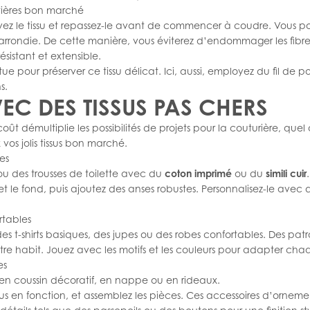
atières bon marché
vez le tissu et repassez-le avant de commencer à coudre. Vous pou
te arrondie. De cette manière, vous éviterez d’endommager les fibr
résistant et extensible.
ue pour préserver ce tissu délicat. Ici, aussi, employez du fil de po
s.
EC DES TISSUS PAS CHERS
ût démultiplie les possibilités de projets pour la couturière, que
os jolis tissus bon marché.
es
u des trousses de toilette avec du
coton imprimé
ou du
simili cuir
et le fond, puis ajoutez des anses robustes. Personnalisez-le avec
rtables
r des t-shirts basiques, des jupes ou des robes confortables. Des
patr
re habit. Jouez avec les motifs et les couleurs pour adapter chaq
es
e en coussin décoratif, en nappe ou en rideaux.
sus en fonction, et assemblez les pièces. Ces accessoires d’ornem