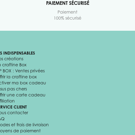
PAIEMENT SÉCURISÉ
Paiement
100% sécurisé
ES INDISPENSABLES
os créations
a craftine Box
P BOX : Ventes privées
frir la craftine box
ctiver ma box cadeau
ssus pas chers
ffrir une carte cadeau
filiation
ERVICE CLIENT
ous contacter
AQ
odes et frais de livraison
oyens de paiement