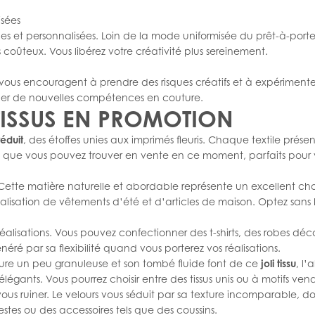
isées
les et personnalisées. Loin de la mode uniformisée du prêt-à-porte
coûteux. Vous libérez votre créativité plus sereinement.
Ils vous encouragent à prendre des risques créatifs et à expériment
pper de nouvelles compétences en couture.
TISSUS EN PROMOTION
réduit
, des étoffes unies aux imprimés fleuris. Chaque textile pré
es que vous pouvez trouver en vente en ce moment, parfaits pour 
Cette matière naturelle et abordable représente un excellent ch
éalisation de vêtements d’été et d’articles de maison. Optez sans
 réalisations. Vous pouvez confectionner des t-shirts, des robes dé
éré par sa flexibilité quand vous porterez vos réalisations.
exture un peu granuleuse et son tombé fluide font de ce
joli tissu
, l’a
 élégants. Vous pourrez choisir entre des tissus unis ou à motifs v
 vous ruiner. Le velours vous séduit par sa texture incomparable,
tes ou des accessoires tels que des coussins.