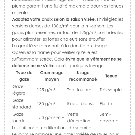
plume garantit une fluidité maximale pour vos tenues
estivales.
Adaptez votre choix selon la saison visée
. Privilégiez les
versions denses de 130g/m² pour la mi-saison. Les
gazes plus aériennes, autour de 125g/m², sont idéales
pour affronter les fortes chaleurs sans étouffer.
La qualité se reconnaît à la densité du tissage.
Observez la trame pour vérifier qu'elle est
suffisamment serrée. Cela
évite que le vêtement ne se
déforme ou ne s'étire
après quelques lavages.
Type de
Grammage
Usage
Tenue
gaze
moyen
recommandé
Gaze
125 g/m²
Top, foulard
Très souple
légère
Gaze
130 g/m²
Robe, blouse
Fluide
standard
Gaze
Veste,
Semi-
150 g/m² et +
lourde
décoration
cassante
Les finitions et certifications de sécurité
Le marché propose une large variété de styles pour