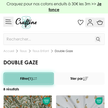
Allez au contenu
Craquez pour nos cotons enduits à 30€ les 3m >>
Je
fonce
Rechercher
Tissus
Tissus Enfant
Double Gaze
Accueil
DOUBLE GAZE
Filtrer
(1)
Trier par
8 résultats