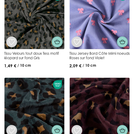
Tissu Velours tout doux Tess motif
Tissu Jersey Bord Côte Mimi noeuds
léopard sur fond Gris
Roses sur fond Violet
1,49 €
2,09 €
/ 10 cm
/ 10 cm