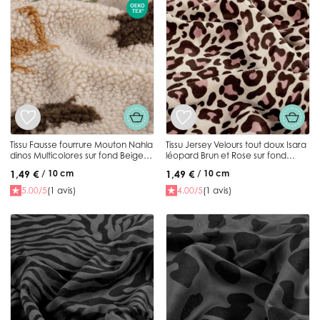
Tissu Fausse fourrure Mouton Nahla
Tissu Jersey Velours tout doux Isara
dinos Multicolores sur fond Beige
léopard Brun et Rose sur fond
clair
Beige
1,49 €
1,49 €
/ 10 cm
/ 10 cm
5.00/5
(1 avis)
4.00/5
(1 avis)