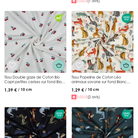
5.00/5
(1 avis)
Tissu Double gaze de Coton Bio
Tissu Popeline de Coton Léo
Capri petites cerises sur fond Blanc
animaux savane sur fond Blanc
cassé
cassé
1,39 €
1,29 €
/ 10 cm
/ 10 cm
5.00/5
(2 avis)