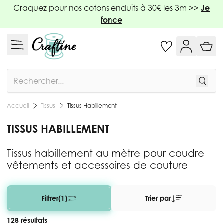
Allez au contenu
Craquez pour nos cotons enduits à 30€ les 3m >>
Je
fonce
Rechercher
Tissus
Tissus Habillement
Accueil
TISSUS HABILLEMENT
Tissus habillement au mètre pour coudre
vêtements et accessoires de couture
Filtrer
(1)
Trier par
128 résultats