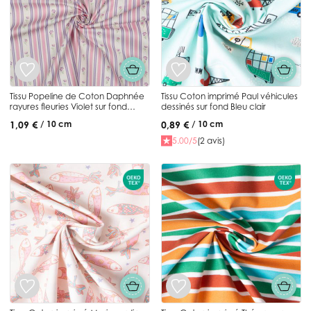
Tissu Popeline de Coton Daphnée
Tissu Coton imprimé Paul véhicules
rayures fleuries Violet sur fond
dessinés sur fond Bleu clair
Blanc cassé
1,09 €
0,89 €
/ 10 cm
/ 10 cm
5.00/5
(2 avis)