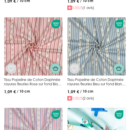
1,09 €
1,09 €
/ 10 cm
/ 10 cm
5.00/5
(1 avis)
Tissu Popeline de Coton Daphnée
Tissu Popeline de Coton Daphnée
rayures fleuries Rose sur fond Blanc
rayures fleuries Bleu sur fond Blanc
cassé
cassé
1,09 €
1,09 €
/ 10 cm
/ 10 cm
5.00/5
(2 avis)