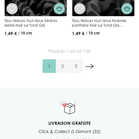
Tissu Velours tout doux Séréna
Tissu Velours tout doux Noémie
zebré Noir sur fond Gris
panthère Noir sur fond Gris
anthracite
1,49 €
1,49 €
/ 10 cm
/ 10 cm
Produits
1
-
60
sur
128
1
2
3
Vous lisez actuellement la page
Page
Page
LIVRAISON GRATUITE
Click & Collect à Gimont (32)