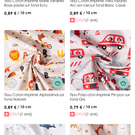
Tissu Coton imprimé Marie sardines
Tissu Coton imprimé Théo rayures
Rose pastel sur fond Ecru
Arc-en-ciel sur fond Blanc cassé
0,89 €
0,89 €
/ 10 cm
/ 10 cm
5.00/5
(1 avis)
Tissu Coton imprimé Alphanimal sur
Tissu Polycoton imprimé Pin-pon sur
fond Naturel
fond Gris
0,89 €
0,79 €
/ 10 cm
/ 10 cm
5.00/5
(1 avis)
5.00/5
(1 avis)