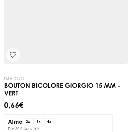
REF#:
33616
BOUTON BICOLORE GIORGIO 15 MM -
VERT
0,66 €
2x
3x
4x
Dès 50 € (sans frais)