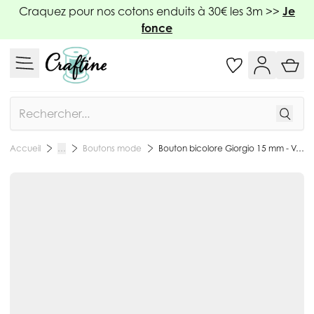
Allez au contenu
Craquez pour nos cotons enduits à 30€ les 3m >>
Je
fonce
Rechercher
Boutons mode
Bouton bicolore Giorgio 15 mm - Vert
Accueil
…