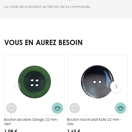
Le choix de la livraison se fait lors de la commande.
VOUS EN AUREZ BESOIN
Press to skip carousel
-
Bouton bicolore Giorgio 22 mm -
Bouton nacré plat Kate 22 mm -
Vert
Gris
1,08 €
1,65 €