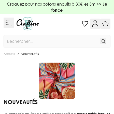
Allez au contenu
Craquez pour nos cotons enduits à 30€ les 3m >>
Je
fonce
Rechercher
Nouveautés
Accueil
NOUVEAUTÉS
La mercerie en ligne Craftine s'enrichit de
nouveautés tous les