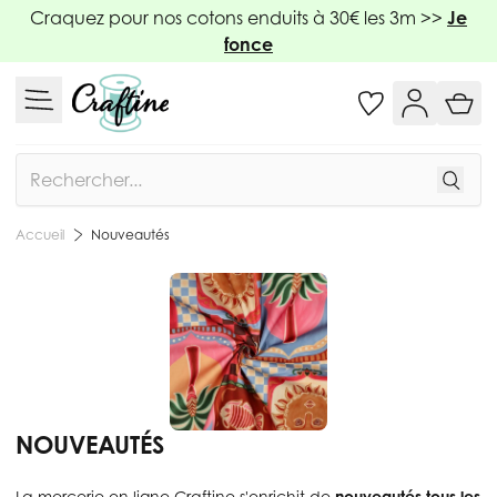
Allez au contenu
Craquez pour nos cotons enduits à 30€ les 3m >>
Je
fonce
Rechercher
Nouveautés
Accueil
NOUVEAUTÉS
La mercerie en ligne Craftine s'enrichit de
nouveautés tous les