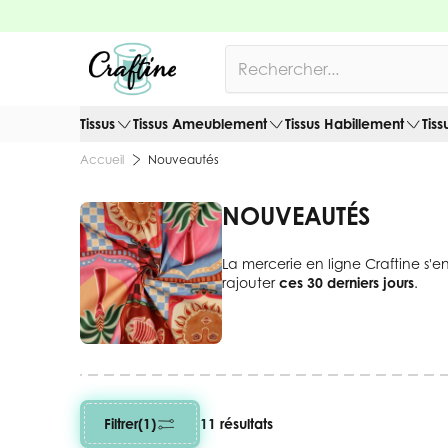
Allez au contenu
Rechercher
Tissus
Tissus Ameublement
Tissus Habillement
Tiss
Nouveautés
Accueil
NOUVEAUTÉS
La mercerie en ligne Craftine s'e
rajouter
ces 30 derniers jours
.
Filtrer
(1)
11 résultats