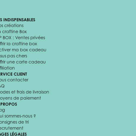
ES INDISPENSABLES
os créations
a craftine Box
P BOX : Ventes privées
frir la craftine box
ctiver ma box cadeau
ssus pas chers
ffrir une carte cadeau
filiation
ERVICE CLIENT
ous contacter
AQ
odes et frais de livraison
oyens de paiement
 PROPOS
log
ui sommes-nous ?
onsignes de tri
ecrutement
AGES LÉGALES