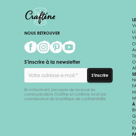
L
V
L
NOUS RETROUVER
V
Of
A
Ti
S'inscrire à la newsletter
O
Af
Adresse email
S
S'inscrire
N
F
En m'inscrivant, j'accepte de recevoir les
M
communications Craftine et confirme avoir pris
M
connaissance de la politique de confidentialité
À
B
Q
C
R
P