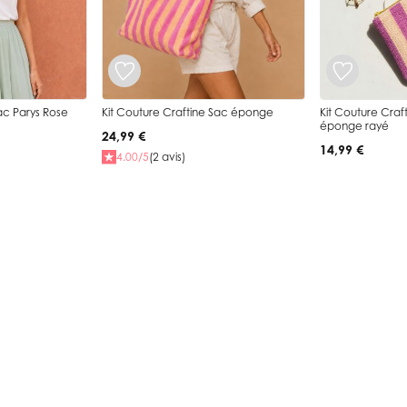
ac Parys Rose
Kit Couture Craftine Sac éponge
Kit Couture Craf
éponge rayé
24,99 €
14,99 €
4.00/5
(2 avis)