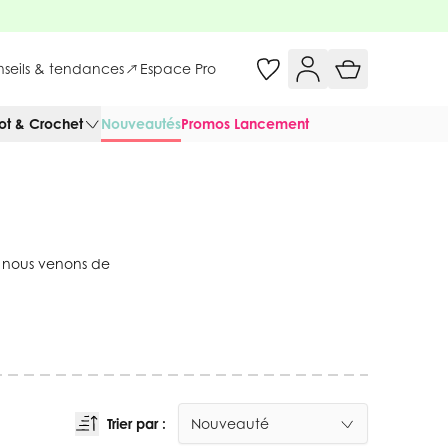
onseils & tendances
Espace Pro
cot & Crochet
Nouveautés
Promos Lancement
e nous venons de
Trier par :