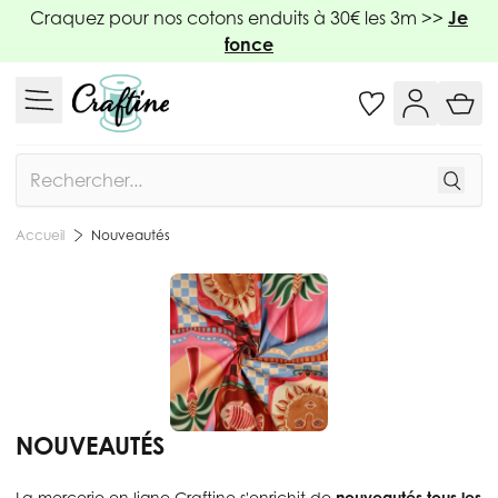
Allez au contenu
Craquez pour nos cotons enduits à 30€ les 3m >>
Je
fonce
Rechercher
Nouveautés
Accueil
NOUVEAUTÉS
La mercerie en ligne Craftine s'enrichit de
nouveautés tous les